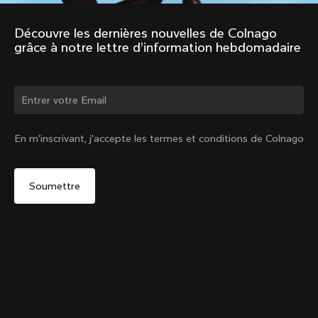
Découvre les dernières nouvelles de Colnago 
grâce à notre lettre d’information hebdomadaire
Changer de pays ?
En m'inscrivant, j'accepte les termes et conditions de Colnago
Oui, continuer sur le site Belgique
Tige de selle TT1
De :
€300
Non, rester sur le site États-Unis d'Amérique
Choisir un autre pays
Vendu - m'avertir