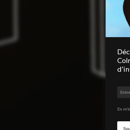
Déc
Coln
d’i
Chan
En m'i