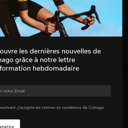
ouvre les dernières nouvelles de 
ago grâce à notre lettre 
nformation hebdomadaire
ger de pays ?
nscrivant, j'accepte les termes et conditions de Colnago
Oui, continuer sur le site Canada
Non, rester sur le site États-Unis d'Amérique