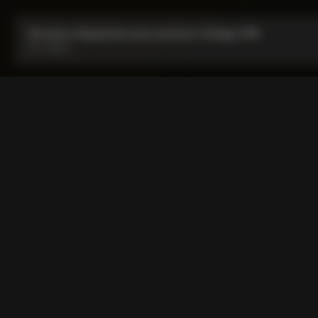
Bouchon d’expansion pour potence Colnago SR9
De :
CA$20
Bouchon d’expansion pour
Expandeur spécialement conçu pour pivots de fourche en form