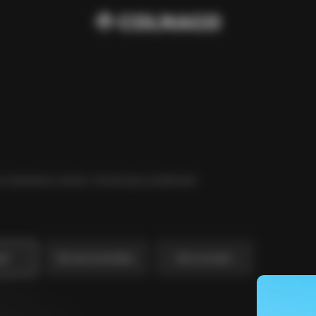
 che dominano anche i terreni più accidentati.
vel
Bici da cronometro
Bici in acciaio
Da
€4,330
C68 Gravel