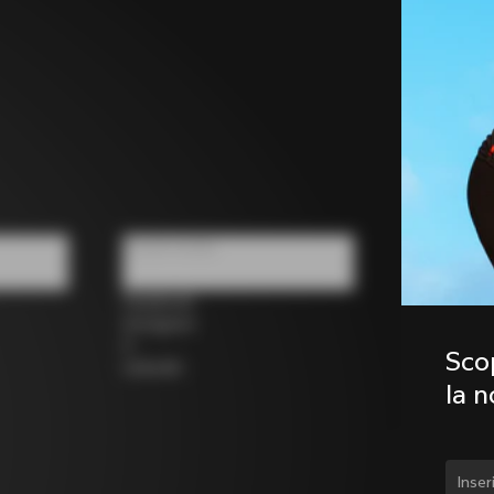
Social media
Facebook
Instagram
X
Scop
LinkedIn
la 
Camb