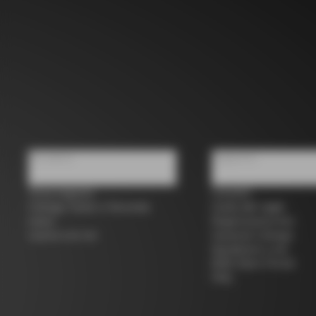
Chi siamo
Supporto
Trova negozio
Contatti
Colnago Usato e Seconda
Guida alle taglie
mano
Registrazione bici
Lavora con noi
Garanzia Colnago
Spedizioni e resi
B2B Client Portal
FAQ