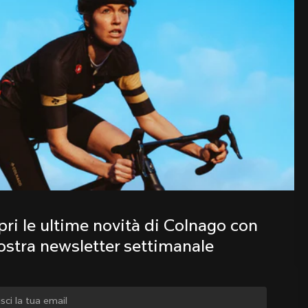
Scopri le ultime novità della famiglia 
Colnago con la nostra newsletter 
settimanale
ri le ultime novità di Colnago con 
nostra newsletter settimanale
iare paese?