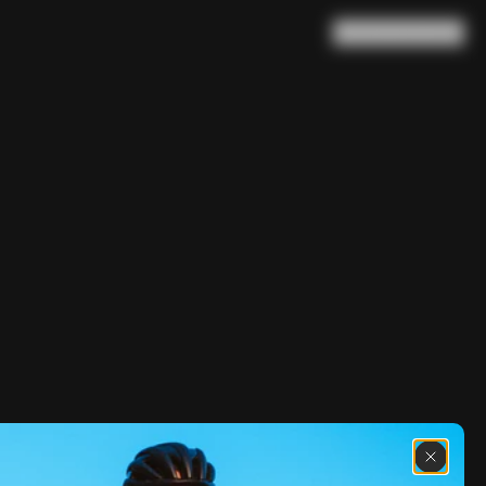
Ricerca
Carrello
(
0
)
€7,000