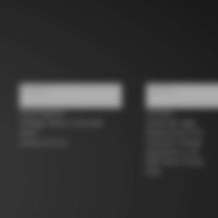
Chi siamo
Supporto
Trova negozio
Contatti
Colnago Usato e Seconda
Guida alle taglie
mano
Registrazione bici
Lavora con noi
Garanzia Colnago
Spedizioni e resi
B2B Client Portal
FAQ