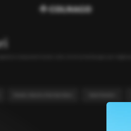
ri
inali ai componenti tecnici, tutto ciò di cui hai bisogno per migliora
Manubri, Attacchi e Parti Serie Sterzo
Nastri Manubrio
€48