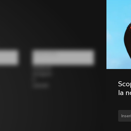
Social media
Facebook
Instagram
X
Scop
LinkedIn
la 
Camb