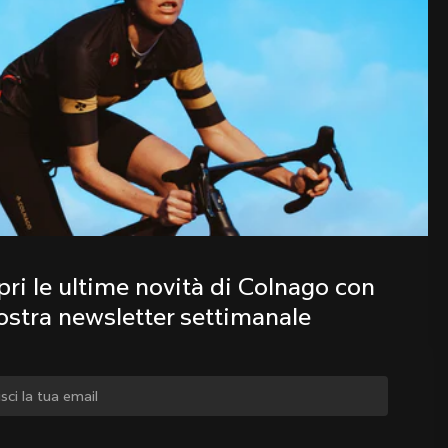
Scopri le ultime novità della famiglia 
Colnago con la nostra newsletter 
settimanale
ri le ultime novità di Colnago con 
nostra newsletter settimanale
iare paese?