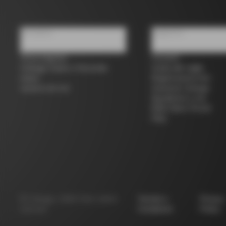
Chi siamo
Supporto
Trova negozio
Contatti
Colnago Usato e Seconda
Guida alle taglie
mano
Registrazione bici
Lavora con noi
Garanzia Colnago
Spedizioni e resi
B2B Client Portal
FAQ
©
Colnago
2026
Tutti i diritti
Termini e
Privacy
riservati
Condizioni
Policy