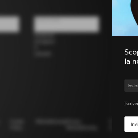
Social media
Facebook
Instagram
X
Scop
LinkedIn
la 
Camb
Iscrive
Cookie
Whistleblowing
Privacy
Modello
N
Policy
Whistleblowing
231