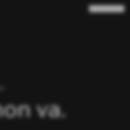
Ricerca
Carrello
(
0
)
NA.
non va.