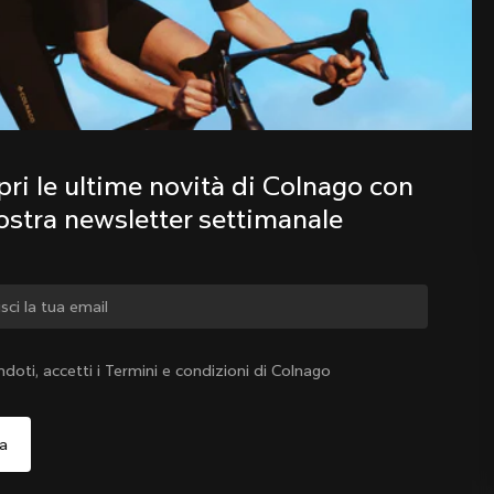
Scopri le ultime novità della famiglia 
Colnago con la nostra newsletter 
settimanale
ri le ultime novità di Colnago con 
nostra newsletter settimanale
iare paese?
ndoti, accetti i Termini e condizioni di Colnago
Sì, continua a visitare il sito web di Italia
Italia
|
Italiano
o, continua a visitare il sito web di Stati Uniti d'America
Scegli un altro paese