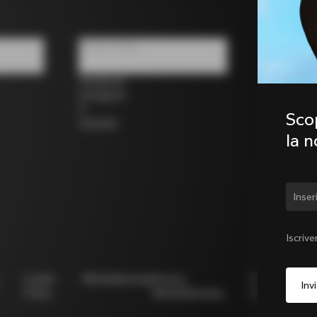
Social media
Facebook
Instagram
X
Scop
LinkedIn
la 
Camb
Iscrive
Cookie
Whistleblowing
Privacy
Modello
N
Policy
Whistleblowing
231