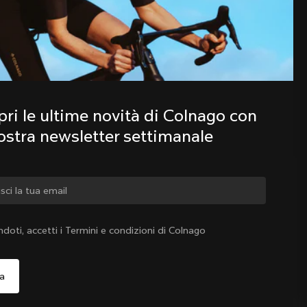
Scopri le ultime novità della famiglia 
Colnago con la nostra newsletter 
settimanale
ri le ultime novità di Colnago con 
nostra newsletter settimanale
iare paese?
ndoti, accetti i Termini e condizioni di Colnago
Sì, continua a visitare il sito web di Italia
Italia
|
Italiano
o, continua a visitare il sito web di Stati Uniti d'America
Scegli un altro paese