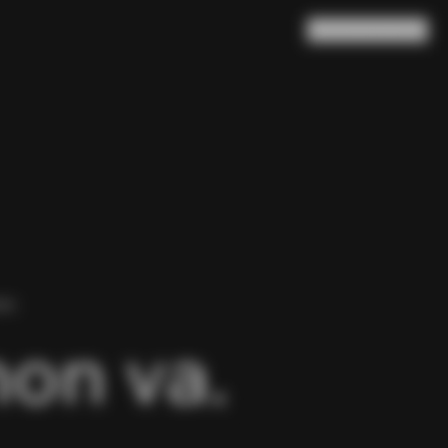
Ricerca
Carrello
(
0
)
NA.
non va.