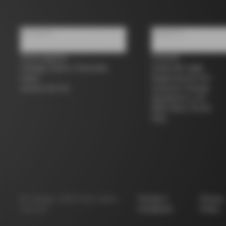
Chi siamo
Supporto
Trova negozio
Contatti
Colnago Usato e Seconda
Guida alle taglie
mano
Registrazione bici
Lavora con noi
Garanzia Colnago
Spedizioni e resi
B2B Client Portal
FAQ
©
Colnago
2026
Tutti i diritti
Termini e
Privacy
riservati
Condizioni
Policy