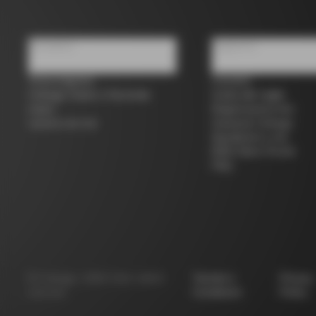
Chi siamo
Supporto
Trova negozio
Contatti
Colnago Usato e Seconda
Guida alle taglie
mano
Registrazione bici
Lavora con noi
Garanzia Colnago
Spedizioni e resi
B2B Client Portal
FAQ
©
Colnago
2026
Tutti i diritti
Termini e
Privacy
riservati
Condizioni
Policy