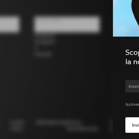
Social media
Facebook
Instagram
X
Scop
LinkedIn
la 
Camb
Iscrive
Cookie
Whistleblowing
Privacy
Modello
N
Policy
Whistleblowing
231