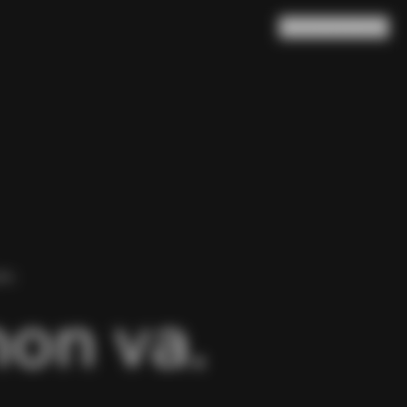
Ricerca
Carrello
(
0
)
NA.
non va.