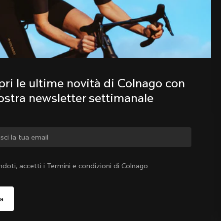
Scopri le ultime novità della famiglia 
Colnago con la nostra newsletter 
settimanale
ri le ultime novità di Colnago con 
nostra newsletter settimanale
iare paese?
ndoti, accetti i Termini e condizioni di Colnago
Sì, continua a visitare il sito web di Italia
Italia
|
Italiano
o, continua a visitare il sito web di Stati Uniti d'America
Scegli un altro paese