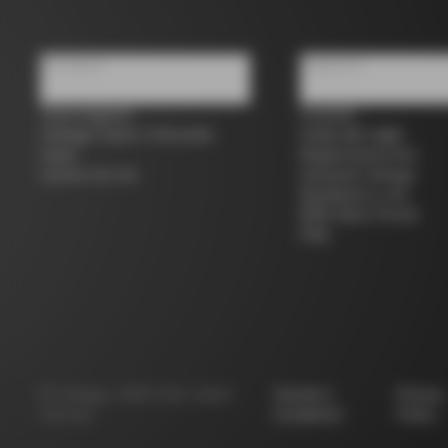
Chi siamo
Supporto
Trova negozio
Contatti
Colnago Usato e Seconda
Guida alle taglie
mano
Registrazione bici
Lavora con noi
Garanzia Colnago
Spedizioni e resi
B2B Client Portal
FAQ
©
Colnago
2026
Tutti i diritti
Termini e
Privacy
riservati
Condizioni
Policy