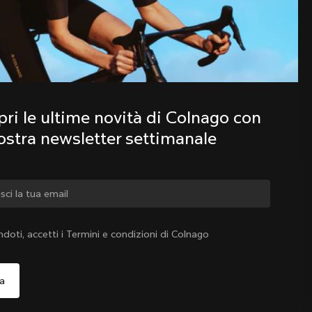
Scopri le ultime novità della famiglia 
Colnago con la nostra newsletter 
settimanale
ri le ultime novità di Colnago con 
nostra newsletter settimanale
iare paese?
ndoti, accetti i Termini e condizioni di Colnago
Sì, continua a visitare il sito web di Italia
Italia
|
Italiano
o, continua a visitare il sito web di Stati Uniti d'America
Scegli un altro paese