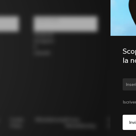
Social media
Facebook
Instagram
X
Scop
LinkedIn
la 
Camb
Iscrive
Cookie
Whistleblowing
Privacy
Modello
N
Policy
Whistleblowing
231