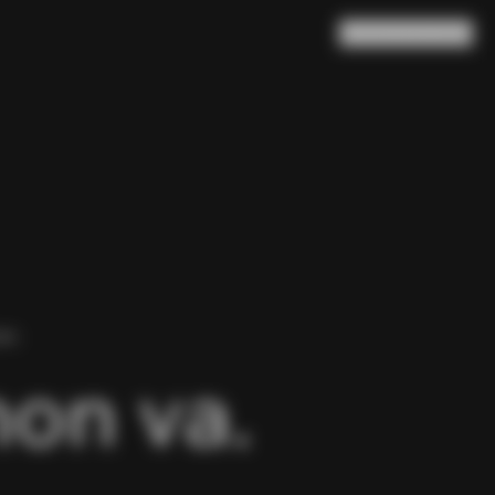
Ricerca
Carrello
(
0
)
NA.
non va.