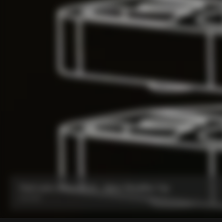
Parti serie sterzo CC.01 – Nylon Metalflex Top
Da:
€90