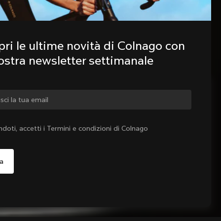
ri le ultime novità di Colnago con 
nostra newsletter settimanale
iare paese?
ndoti, accetti i Termini e condizioni di Colnago
Sì, continua a visitare il sito web di Italia
o, continua a visitare il sito web di Stati Uniti d'America
Scegli un altro paese
Aggiungi al carrello