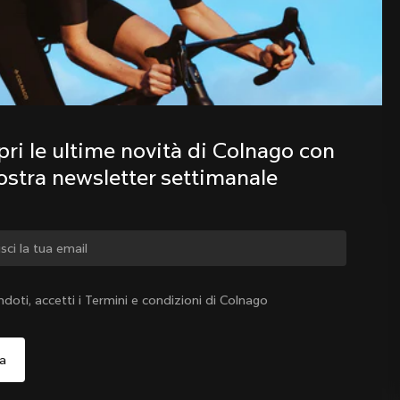
Scopri le ultime novità della famiglia 
Colnago con la nostra newsletter 
settimanale
ri le ultime novità di Colnago con 
nostra newsletter settimanale
iare paese?
ndoti, accetti i Termini e condizioni di Colnago
Sì, continua a visitare il sito web di Italia
Italia
|
Italiano
o, continua a visitare il sito web di Stati Uniti d'America
Scegli un altro paese