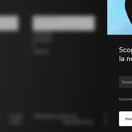
Social media
Facebook
Instagram
X
Scop
LinkedIn
la 
Camb
Iscrive
Cookie
Whistleblowing
Privacy
Modello
N
Policy
Whistleblowing
231