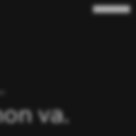
Ricerca
Carrello
(
0
)
NA.
non va.