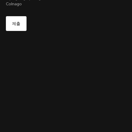
Colnago
네, 대한민국 사이트로 이동
V5Rs Headset Parts Kit
부터:
₩100,000
아니오, 미국 사이트 유지
다른 국가 선택
Sold out - notify me