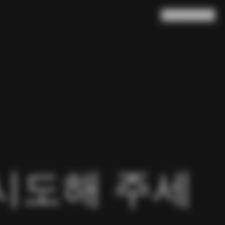
검색
장바구니
(
0
)
시도해 주세