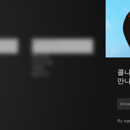
팔로우 하세요
페이스북
인스타그램
트위터
콜나
링크드인
만나
국가
By sig