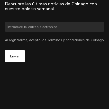
Descubre las últimas noticias de Colnago con 
nuestro boletín semanal
¿Cambiar de país?
Al registrarme, acepto los Términos y condiciones de Colnago
Sí, continúa en el sitio web de España.
Colnago College Zip Hoodie
De
€250
No, permanecer en el sitio web de Estados Unidos
Elige otro país
Size
Añadir al carrito