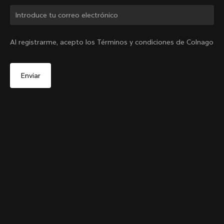
¿Cambiar de país?
Al registrarme, acepto los Términos y condiciones de Colnago
Sí, continúa en el sitio web de España.
Colnago College T-shirt
De
€80
No, permanecer en el sitio web de Estados Unidos
Elige otro país
Size
Añadir al carrito