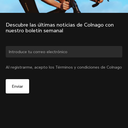
Descubre las últimas noticias de Colnago con 
nuestro boletín semanal
¿Cambiar de país?
Al registrarme, acepto los Términos y condiciones de Colnago
Sí, continúa en el sitio web de España.
Tapón expansor para potencia Colnago SR9
De
€12
No, permanecer en el sitio web de Estados Unidos
Elige otro país
Añadir al carrito