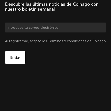
Descubre las últimas noticias de Colnago con 
nuestro boletín semanal
¿Cambiar de país?
Al registrarme, acepto los Términos y condiciones de Colnago
Sí, continúa en el sitio web de España.
Y1Rs Portabidón del tubo diagonal
De
€60
No, permanecer en el sitio web de Estados Unidos
Elige otro país
Añadir al carrito