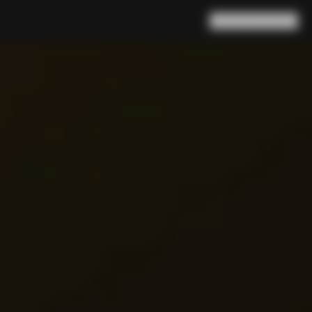
Buscar en
Cesta
(
0
)