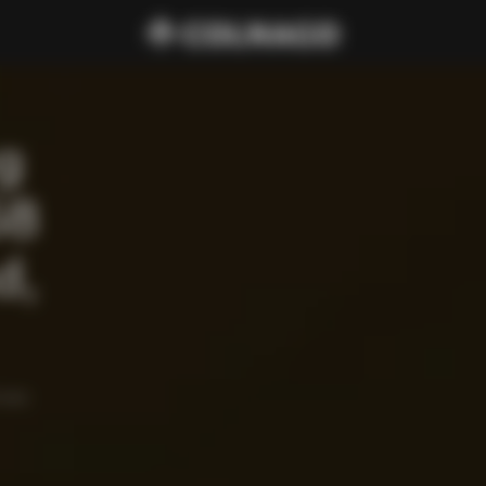
g 
8 
, 
 mm 