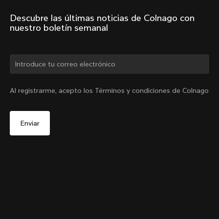
Descubre las últimas noticias de Colnago con 
nuestro boletín semanal
¿Cambiar de país?
Al registrarme, acepto los Términos y condiciones de Colnago
Sí, continúa en el sitio web de España.
Abrazadera de tija interna V5Rs + Tapa de goma
De
€85
No, permanecer en el sitio web de Estados Unidos
Agotado -
Elige otro país
notifiqueme