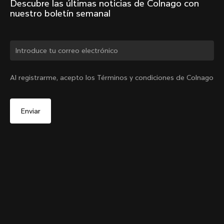
Descubre las últimas noticias de Colnago con 
nuestro boletín semanal
¿Cambiar de país?
Al registrarme, acepto los Términos y condiciones de Colnago
Sí, continúa en el sitio web de España.
Bolsa Y1Rs Nº 2
De
€30
No, permanecer en el sitio web de Estados Unidos
Elige otro país
Añadir al carrito