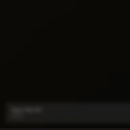
Bolsa Y1Rs N°9
De
€45