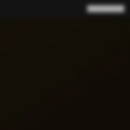
Buscar en
Cesta
(
0
)