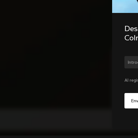
Desc
Col
¿Cam
Al reg
A