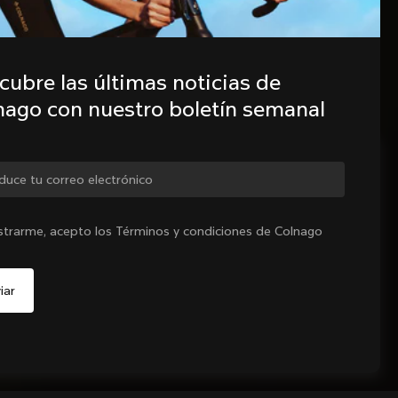
ubre las últimas noticias de 
nago con nuestro boletín semanal
biar de país?
istrarme, acepto los Términos y condiciones de Colnago
Sí, continúa en el sitio web de España.
No, permanecer en el sitio web de Estados Unidos
Elige otro país
gotado - notifiqueme