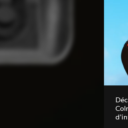
Déc
Coln
d’i