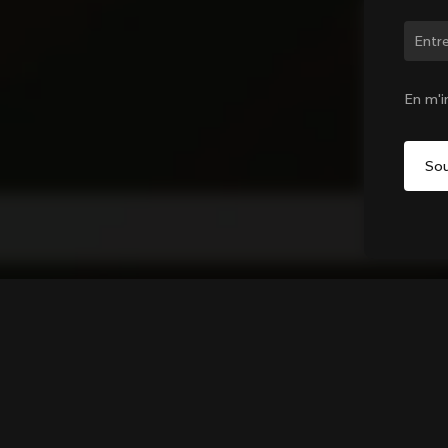
Chan
En m'i