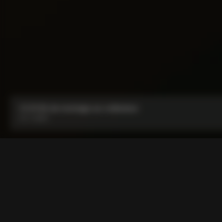
CC.01 Kit de montage sur ordinateur
De :
CA$50