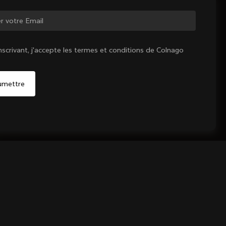
ger de pays ?
nscrivant, j'accepte les termes et conditions de Colnago
Oui, continuer sur le site Canada
Non, rester sur le site États-Unis d'Amérique
Choisir un autre pays
Vendu - m'avertir