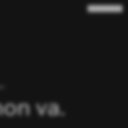
Ricerca
Carrello
(
0
)
NA.
non va.