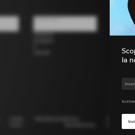
Social media
Facebook
Instagram
X
Scop
LinkedIn
la 
Camb
Iscrive
Cookie
Whistleblowing
Privacy
Modello
N
Policy
Whistleblowing
231