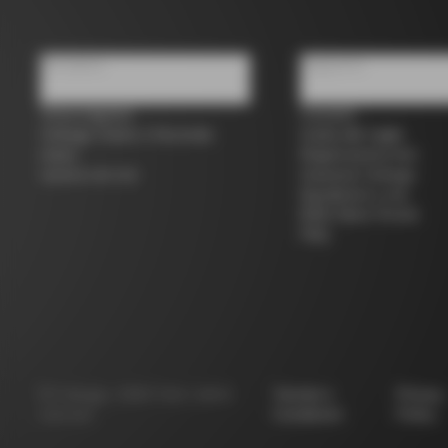
Chi siamo
Supporto
Trova negozio
Contatti
Colnago Usato e Seconda
Guida alle taglie
mano
Registrazione bici
Lavora con noi
Garanzia Colnago
Spedizioni e resi
B2B Client Portal
FAQ
©
Colnago
2026
Tutti i diritti
Termini e
Privacy
riservati
Condizioni
Policy