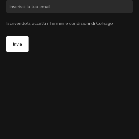
Cambiare paese?
Iscrivendoti, accetti i Termini e condizioni di Colnago
Sì, continua a visitare il sito web di Italia
Nastro manubrio Grip Blu
+
4
No, continua a visitare il sito web di Stati Uniti
Da:
€29
d'America
Scegli un altro paese
Aggiungi al carrello