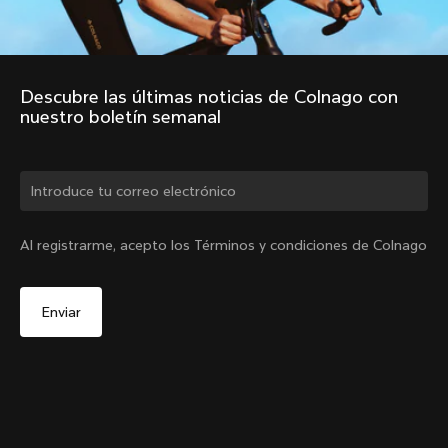
Descubre las últimas noticias de Colnago con 
nuestro boletín semanal
¿Cambiar de país?
Al registrarme, acepto los Términos y condiciones de Colnago
Sí, continúa en el sitio web de España.
Piezas de dirección CC.01 – Tapón superior + Tornillo
De
€90
No, permanecer en el sitio web de Estados Unidos
Agotado -
Elige otro país
notifiqueme